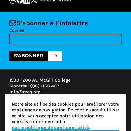
S’abonner à l’infolettre
Courriel
S'ABONNER
1500-1200 Av. McGill College
Montréal (QC) H3B 4G7
info@rgcq.org
1-888-313-7427
Notre site utilise des cookies pour améliorer votre
MONTRÉAL
expérience de navigation. En continuant à utiliser
QUÉBEC
ce site, vous acceptez notre utilisation des
OUTAOUAIS
cookies conformément à
ESTRIE
notre politique de confidentialité
.