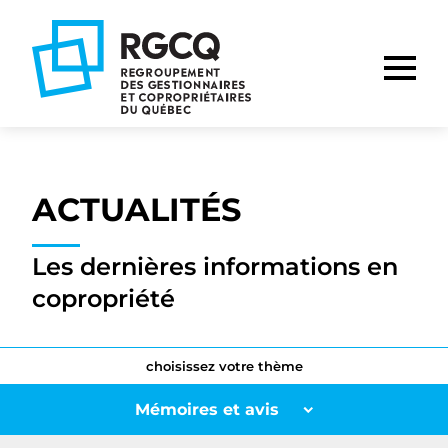
Aller
Aller
Aller
à
au
au
la
contenu
pied
navigation
de
principale
page
ACTUALITÉS
Les dernières informations en
copropriété
choisissez votre thème
Mémoires et avis