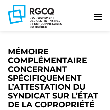
Aller
Aller
Aller
à
au
au
la
contenu
pied
navigation
de
principale
page
MÉMOIRE
COMPLÉMENTAIRE
CONCERNANT
SPÉCIFIQUEMENT
L’ATTESTATION DU
SYNDICAT SUR L’ÉTAT
DE LA COPROPRIÉTÉ