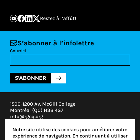
Restez à l’affût!
S’abonner à l’infolettre
Courriel
S'ABONNER
1500-1200 Av. McGill College
Montréal (QC) H3B 4G7
info@rgcq.org
1-888-313-7427
Notre site utilise des cookies pour améliorer votre
MONTRÉAL
expérience de navigation. En continuant à utiliser
QUÉBEC