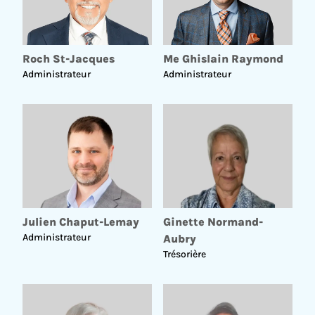
Roch St-Jacques
Me Ghislain Raymond
Administrateur
Administrateur
Défendre l’application complète et rigoureuse
o
des réformes prévues par le projet de loi n
16,
sans compromis.
Exiger des inspections obligatoires et un
encadrement accru de la qualité de la
Julien Chaput-Lemay
Ginette Normand-
construction.
Sensibiliser et outiller les syndicats,
Administrateur
Aubry
gestionnaires et copropriétaires afin d’assurer la
Trésorière
pérennité des immeubles.
Faire pression sur les instances municipales et
provinciales pour que la copropriété soit
reconnue comme un pilier essentiel du