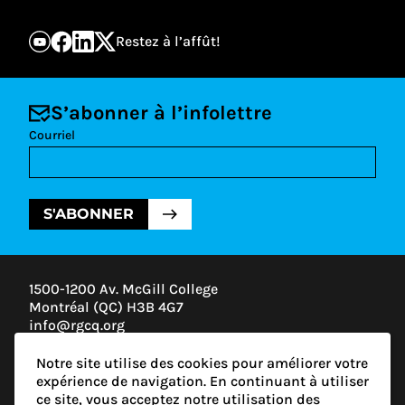
Restez à l’affût!
S’abonner à l’infolettre
Courriel
S'ABONNER
1500-1200 Av. McGill College
Montréal (QC) H3B 4G7
info@rgcq.org
1-888-313-7427
Notre site utilise des cookies pour améliorer votre
MONTRÉAL
expérience de navigation. En continuant à utiliser
QUÉBEC
ce site, vous acceptez notre utilisation des
OUTAOUAIS