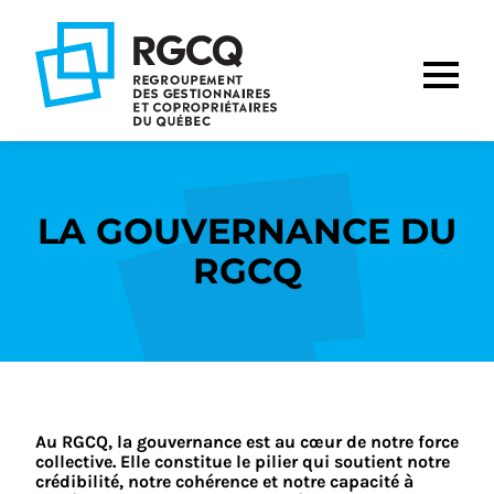
Aller
Aller
Aller
à
au
au
la
contenu
pied
navigation
de
principale
page
LA GOUVERNANCE DU
RGCQ
Au RGCQ, la gouvernance est au cœur de notre force
collective. Elle constitue le pilier qui soutient notre
crédibilité, notre cohérence et notre capacité à