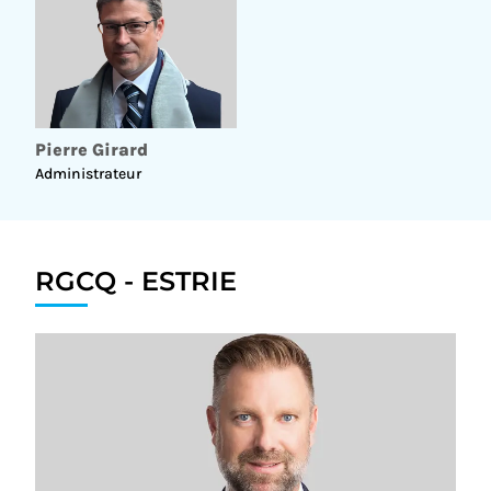
e
M
Richard M. LeBlanc
Pierre Girard
Président du chapitre d’Outaouais
Administrateur
RGCQ - ESTRIE