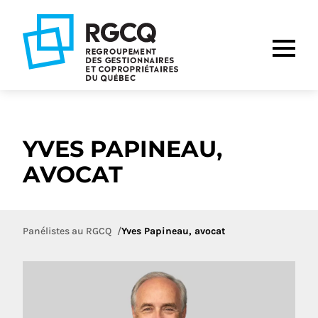
Aller
Aller
Aller
à
au
au
la
contenu
pied
navigation
de
principale
page
YVES PAPINEAU,
AVOCAT
Panélistes au RGCQ
Yves Papineau, avocat