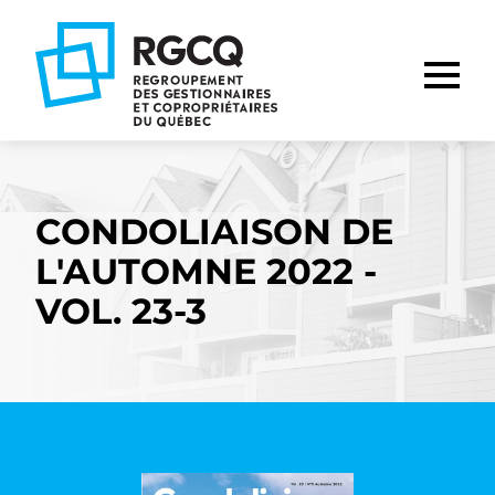
Aller
Aller
Aller
à
au
au
la
contenu
pied
navigation
de
principale
page
CONDOLIAISON DE
L'AUTOMNE 2022 -
VOL. 23-3