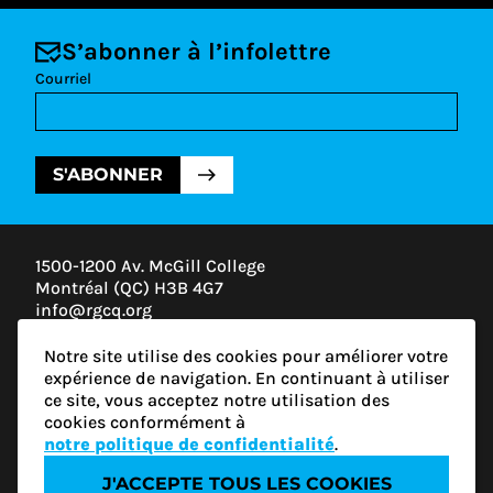
S’abonner à l’infolettre
Courriel
S'ABONNER
1500-1200 Av. McGill College
Montréal (QC) H3B 4G7
info@rgcq.org
1-888-313-7427
Notre site utilise des cookies pour améliorer votre
MONTRÉAL
expérience de navigation. En continuant à utiliser
QUÉBEC
ce site, vous acceptez notre utilisation des
OUTAOUAIS
cookies conformément à
ESTRIE
notre politique de confidentialité
.
J'ACCEPTE TOUS LES COOKIES