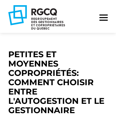
Aller
Aller
Aller
à
au
au
la
contenu
pied
navigation
de
principale
page
PETITES ET
MOYENNES
COPROPRIÉTÉS:
COMMENT CHOISIR
ENTRE
L'AUTOGESTION ET LE
GESTIONNAIRE