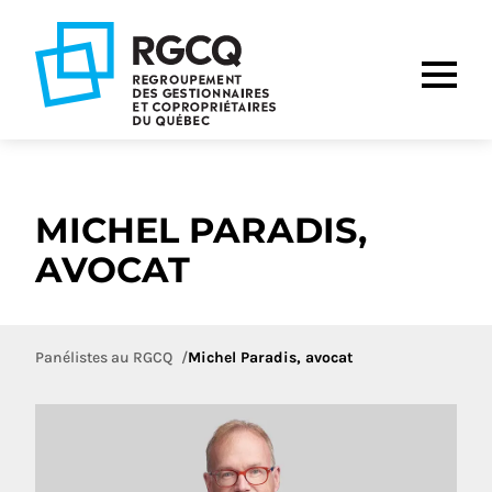
Aller
Aller
Aller
à
au
au
la
contenu
pied
navigation
de
principale
page
MICHEL PARADIS,
AVOCAT
Panélistes au RGCQ
Michel Paradis, avocat