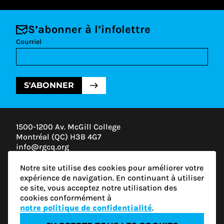
S’abonner à l’infolettre
Courriel
S'ABONNER
1500-1200 Av. McGill College
Montréal (QC) H3B 4G7
info@rgcq.org
1-888-313-7427
Notre site utilise des cookies pour améliorer votre
MONTRÉAL
expérience de navigation. En continuant à utiliser
QUÉBEC
ce site, vous acceptez notre utilisation des
OUTAOUAIS
cookies conformément à
ESTRIE
notre politique de confidentialité
.