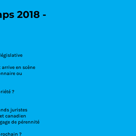
ps 2018 -
 Condoliaison
législative
t arrive en scène
onnaire ou
riété ?
nds juristes
 et canadien
gage de pérennité
prochain ?