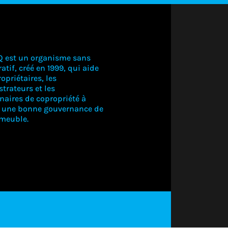
Q est un organisme sans
atif, créé en 1999, qui aide
opriétaires, les
trateurs et les
naires de copropriété à
r une bonne gouvernance de
mmeuble.
CONNECTE
VOUS PO
VOIR CE
CONTEN