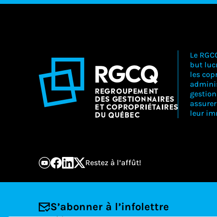
Le RGC
but lucr
les copr
adminis
gestion
assure
leur i
Restez à l’affût!
S’abonner à l’infolettre