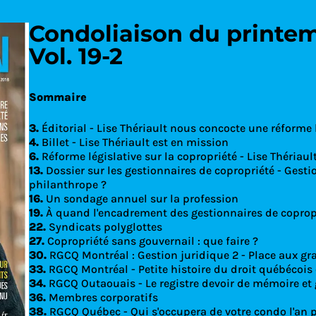
Condoliaison du printem
Vol. 19-2
Découvrez le
Sommaire
3.
Éditorial - Lise Thériault nous concocte une réforme 
4.
Billet - Lise Thériault est en mission
6.
Réforme législative sur la copropriété - Lise Thériaul
13.
Dossier sur les gestionnaires de copropriété - Gesti
philanthrope ?
16.
Un sondage annuel sur la profession
19.
À quand l'encadrement des gestionnaires de coprop
22.
Syndicats polyglottes
27.
Copropriété sans gouvernail : que faire ?
30.
RGCQ Montréal : Gestion juridique 2 - Place aux gra
33.
RGCQ Montréal - Petite histoire du droit québécois
34.
RGCQ Outaouais - Le registre devoir de mémoire et 
36.
Membres corporatifs
38.
RGCQ Québec - Qui s'occupera de votre condo l'an 