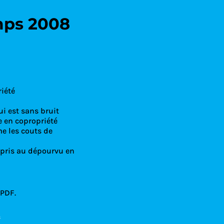
mps 2008
 Condoliaison
riété
ui est sans bruit
 en copropriété
e les couts de
 pris au dépourvu en
 PDF.
!