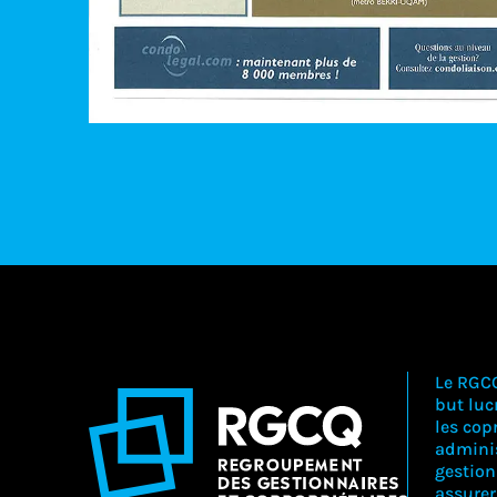
Le RGC
but lucr
les copr
adminis
gestion
assure