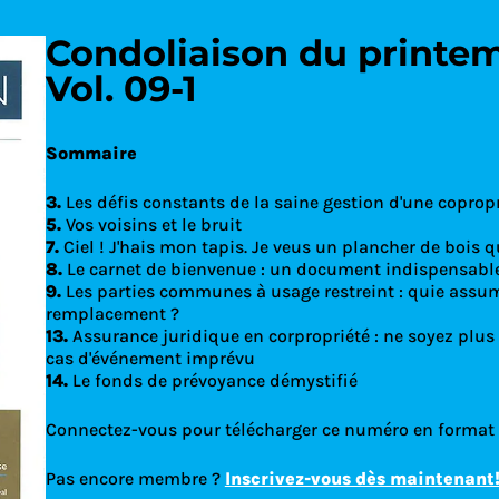
Condoliaison du printe
Vol. 09-1
Découvrez le
Sommaire
3.
Les défis constants de la saine gestion d'une coprop
5.
Vos voisins et le bruit
7.
Ciel ! J'hais mon tapis. Je veus un plancher de bois q
8.
Le carnet de bienvenue : un document indispensable
9.
Les parties communes à usage restreint : quie assum
remplacement ?
13.
Assurance juridique en corpropriété : ne soyez plus
cas d'événement imprévu
14.
Le fonds de prévoyance démystifié
Connectez-vous pour télécharger ce numéro en format
Pas encore membre ?
Inscrivez-vous dès maintenant