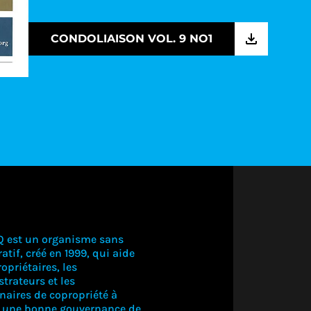
CONDOLIAISON VOL. 9 NO1
Q est un organisme sans
atif, créé en 1999, qui aide
opriétaires, les
trateurs et les
naires de copropriété à
r une bonne gouvernance de