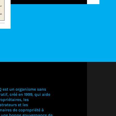
Q est un organisme sans
atif, créé en 1999, qui aide
opriétaires, les
trateurs et les
naires de copropriété à
r une bonne gouvernance de