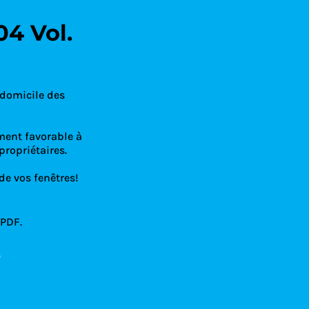
04 Vol.
 Condoliaison
 domicile des
ment favorable à
propriétaires.
de vos fenêtres!
 PDF.
!