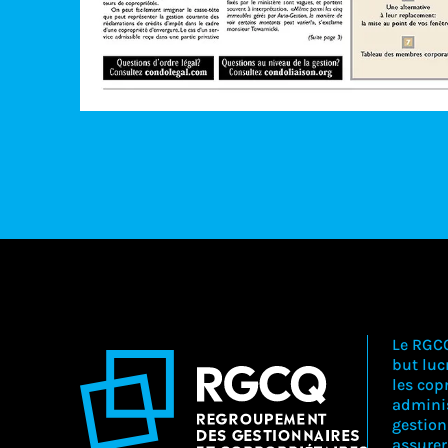
Le RGC
but lucr
les copr
adminis
gestion
assure