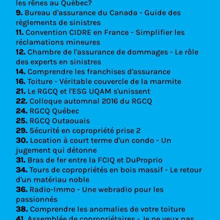
les rênes au Québec?
9.
Bureau d'assurance du Canada - Guide des
règlements de sinistres
11.
Convention CIDRE en France - Simplifier les
réclamations mineures
12.
Chambre de l'assurance de dommages - Le rôle
des experts en sinistres
14.
Comprendre les franchises d'assurance
16.
Toiture - Véritable couvercle de la marmite
21.
Le RGCQ et l'ESG UQAM s'unissent
22.
Colloque automnal 2016 du RGCQ
24.
RGCQ Québec
25.
RGCQ Outaouais
29.
Sécurité en copropriété prise 2
30.
Location à court terme d'un condo - Un
jugement qui détonne
31.
Bras de fer entre la FCIQ et DuProprio
34.
Tours de copropriétés en bois massif - Le retour
d'un matériau noble
36.
Radio-Immo - Une webradio pour les
passionnés
38.
Comprendre les anomalies de votre toiture
41.
Assemblée de copropriétaires - Je ne veux pas