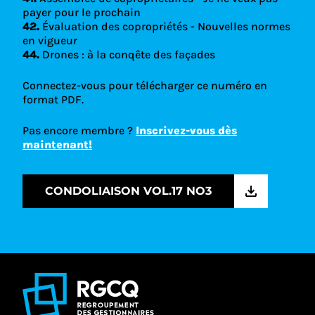
payer pour le prochain
42.
Évaluation des copropriétés - Nouvelles normes
en vigueur
44.
Drones : à la conqête des façades
Connectez-vous pour télécharger ce numéro en
format PDF.
Pas encore membre ?
Inscrivez-vous dès
maintenant!
CONDOLIAISON VOL.17 NO3