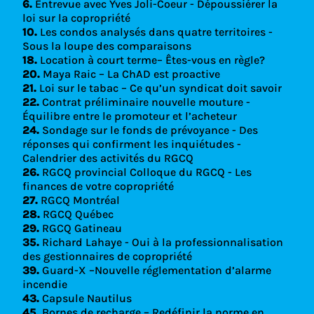
6.
Entrevue avec Yves Joli-Coeur - Dépoussiérer la
loi sur la copropriété
10.
Les condos analysés dans quatre territoires -
Sous la loupe des comparaisons
18.
Location à court terme– Êtes-vous en règle?
20.
Maya Raic – La ChAD est proactive
21.
Loi sur le tabac – Ce qu’un syndicat doit savoir
22.
Contrat préliminaire nouvelle mouture -
Équilibre entre le promoteur et l’acheteur
24.
Sondage sur le fonds de prévoyance - Des
réponses qui confirment les inquiétudes -
Calendrier des activités du RGCQ
26.
RGCQ provincial Colloque du RGCQ - Les
finances de votre copropriété
27.
RGCQ Montréal
28.
RGCQ Québec
29.
RGCQ Gatineau
35.
Richard Lahaye - Oui à la professionnalisation
des gestionnaires de copropriété
39.
Guard-X –Nouvelle réglementation d’alarme
incendie
43.
Capsule Nautilus
45.
Bornes de recharge – Redéfinir la norme en