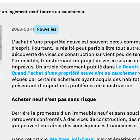
e d’un logement neuf tourne au cauchemar
Découvrez le
2026-03-11
Nouvelles
L’achat d’une propriété neuve est souvent perçu comme 
d’esprit. Pourtant, la réalité peut parfois être tout autr
découverte de vices de construction survient peu de tem
l’immeuble, transformant un projet de vie en source de
imprévus. Un article récemment publié dans
Le Devoir
Quand l’achat d’une propriété neuve vire au cauchemar
vécues par certains acheteurs ayant acquis des habita
présentant d’importants problèmes de construction.
Acheter neuf n’est pas sans risque
Derrière la promesse d’un immeuble neuf et sans souci,
retrouvent confrontés à des vices de construction, de
qui peuvent entraîner des conséquences financières e
Dans cet article,
Me Yves Joli-Cœur
, avocat émérite et