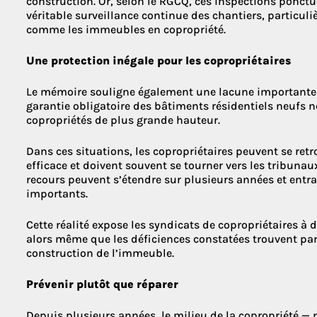
construction. Or, selon le RGCQ, ces inspections ponct
véritable surveillance continue des chantiers, particul
comme les immeubles en copropriété.
Une protection inégale pour les copropriétaires
Le mémoire souligne également une lacune importante 
garantie obligatoire des bâtiments résidentiels neufs n
copropriétés de plus grande hauteur.
Dans ces situations, les copropriétaires peuvent se retr
efficace et doivent souvent se tourner vers les tribunaux
recours peuvent s’étendre sur plusieurs années et entra
importants.
Cette réalité expose les syndicats de copropriétaires à 
alors même que les déficiences constatées trouvent par
construction de l’immeuble.
Prévenir plutôt que réparer
Depuis plusieurs années, le milieu de la copropriété