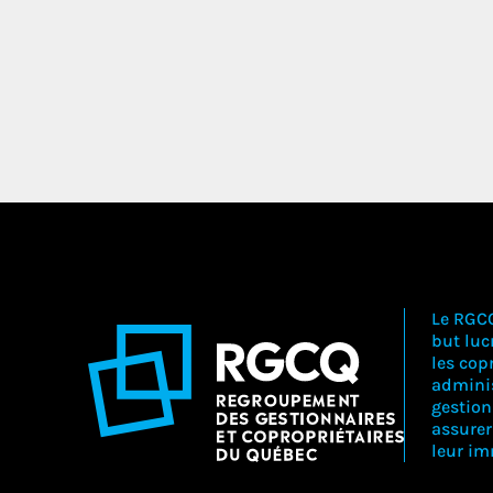
Le RGC
but lucr
les copr
adminis
gestion
assure
leur i