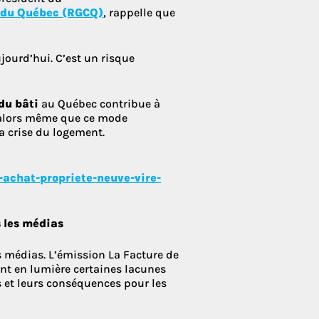
s du Québec (RGCQ)
, rappelle que
jourd’hui. C’est un risque
du bâti
au Québec contribue à
é, alors même que ce mode
a crise du logement.
achat-propriete-neuve-vire-
 les médias
s médias. L’émission La Facture de
t en lumière certaines lacunes
s et leurs conséquences pour les