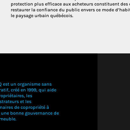
protection plus efficace aux acheteurs constituent des 
restaurer la confiance du public envers ce mode d’hab
le paysage urbain québécois.
Q est un organisme sans
atif, créé en 1999, qui aide
opriétaires, les
trateurs et les
naires de copropriété à
r une bonne gouvernance de
mmeuble.