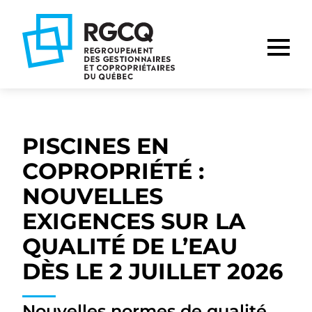
Aller
Aller
Aller
à
au
au
la
contenu
pied
navigation
de
principale
page
PISCINES EN
COPROPRIÉTÉ :
NOUVELLES
EXIGENCES SUR LA
QUALITÉ DE L’EAU
DÈS LE 2 JUILLET 2026
Nouvelles normes de qualité