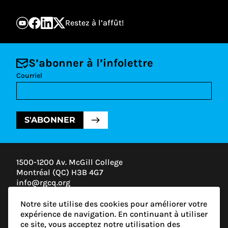
Restez à l’affût!
S’abonner à l’infolettre
Courriel
S'ABONNER
1500-1200 Av. McGill College
Montréal (QC) H3B 4G7
info@rgcq.org
1-888-313-7427
Notre site utilise des cookies pour améliorer votre
MONTRÉAL
expérience de navigation. En continuant à utiliser
QUÉBEC
ce site, vous acceptez notre utilisation des
OUTAOUAIS