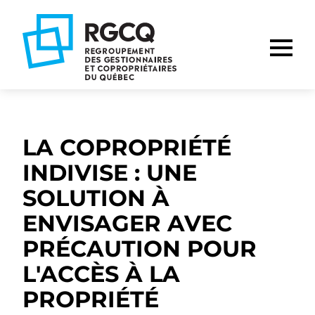
Aller
Aller
Aller
à
au
au
la
contenu
pied
navigation
de
principale
page
LA COPROPRIÉTÉ
INDIVISE : UNE
SOLUTION À
ENVISAGER AVEC
PRÉCAUTION POUR
L'ACCÈS À LA
PROPRIÉTÉ