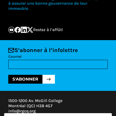
à assurer une bonne gouvernance de leur
immeuble.
Restez à l’affût!
S’abonner à l’infolettre
Courriel
S'ABONNER
1500-1200 Av. McGill College
Montréal (QC) H3B 4G7
info@rgcq.org