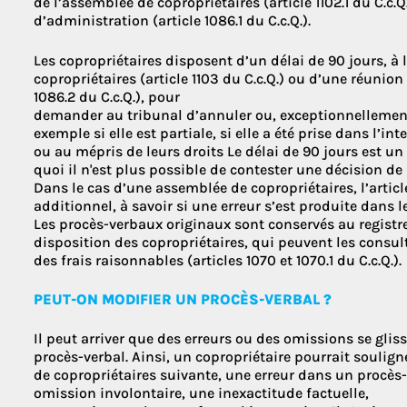
de l’assemblée de copropriétaires (article 1102.1 du C.c.
d’administration (article 1086.1 du C.c.Q.).
Les copropriétaires disposent d’un délai de 90 jours, à
copropriétaires (article 1103 du C.c.Q.) ou d’une réunion
1086.2 du C.c.Q.), pour
demander au tribunal d’annuler ou, exceptionnellement
exemple si elle est partiale, si elle a été prise dans l’i
ou au mépris de leurs droits Le délai de 90 jours est un
quoi il n'est plus possible de contester une décision de
Dans le cas d’une assemblée de copropriétaires, l’articl
additionnel, à savoir si une erreur s’est produite dans le
Les procès-verbaux originaux sont conservés au registre 
disposition des copropriétaires, qui peuvent les consul
des frais raisonnables (articles 1070 et 1070.1 du C.c.Q.).
PEUT-ON MODIFIER UN PROCÈS-VERBAL ?
Il peut arriver que des erreurs ou des omissions se gliss
procès-verbal. Ainsi, un copropriétaire pourrait soulign
de copropriétaires suivante, une erreur dans un procès-
omission involontaire, une inexactitude factuelle,