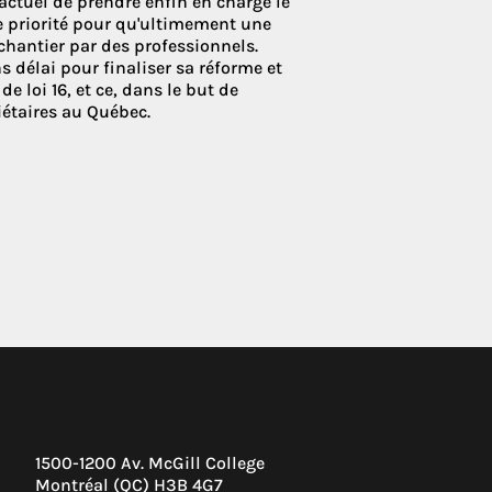
ctuel de prendre enfin en charge le
ne priorité pour qu'ultimement une
 chantier par des professionnels.
s délai pour finaliser sa réforme et
de loi 16, et ce, dans le but de
iétaires au Québec.
1500-1200 Av. McGill College
Montréal (QC) H3B 4G7