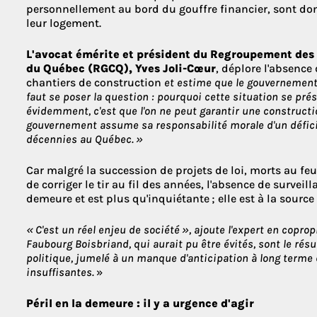
personnellement au bord du gouffre financier, sont do
leur logement.
L'avocat émérite et président du Regroupement des 
du Québec (RGCQ), Yves Joli-Cœur
, déplore l'absence 
chantiers de construction
et estime que le gouvernement 
faut se poser la question : pourquoi cette situation se prés
évidemment, c'est que l'on ne peut garantir une constructio
gouvernement assume sa responsabilité morale d'un déficit
décennies au Québec. »
Car malgré la succession de projets de loi, morts au feu
de corriger le tir au fil des années, l'absence de survei
demeure et est plus qu'inquiétante ; elle est à la sou
« C'est un réel enjeu de société », ajoute l'expert en copr
Faubourg Boisbriand, qui aurait pu être évités, sont le rés
politique, jumelé à un manque d'anticipation à long terme
insuffisantes.
»
Péril en la demeure : il y a urgence d'agir