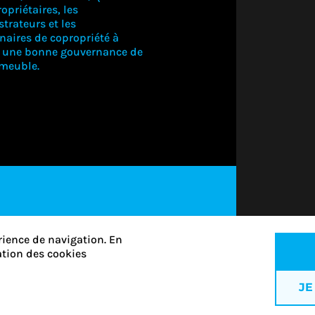
opriétaires, les
trateurs et les
naires de copropriété à
r une bonne gouvernance de
mmeuble.
CONNECTE
VOUS PO
VOIR CE
CONTEN
S'ABONNER
rience de navigation. En
sation des cookies
JE