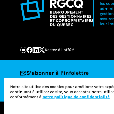
les copr
adminis
gestion
assure
leur i
Restez à l’affût!
S’abonner à l’infolettre
Courriel
Notre site utilise des cookies pour améliorer votre expé
continuant à utiliser ce site, vous acceptez notre utili
conformément à
notre politique de confidentialité
.
© 2026 RGCQ