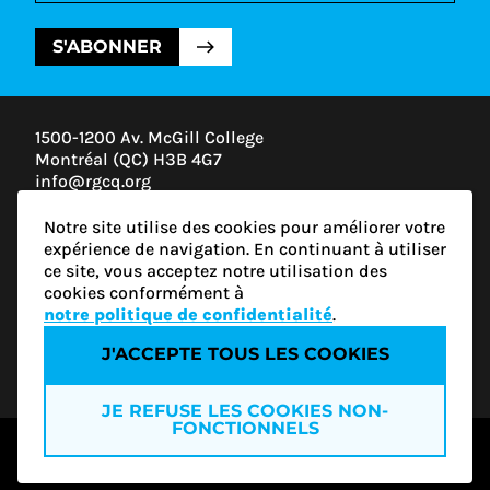
S'ABONNER
1500-1200 Av. McGill College
Montréal (QC) H3B 4G7
info@rgcq.org
1-888-313-7427
Notre site utilise des cookies pour améliorer votre
MONTRÉAL
expérience de navigation. En continuant à utiliser
QUÉBEC
ce site, vous acceptez notre utilisation des
OUTAOUAIS
cookies conformément à
ESTRIE
notre politique de confidentialité
.
J'ACCEPTE TOUS LES COOKIES
Politique de confidentialité
JE REFUSE LES COOKIES NON-
FONCTIONNELS
© 2026 RGCQ