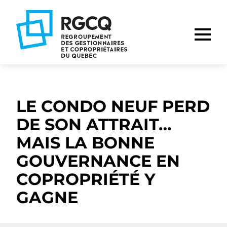
Aller
Aller
Aller
à
au
au
la
contenu
pied
navigation
de
principale
page
LE CONDO NEUF PERD
DE SON ATTRAIT…
MAIS LA BONNE
GOUVERNANCE EN
COPROPRIÉTÉ Y
GAGNE