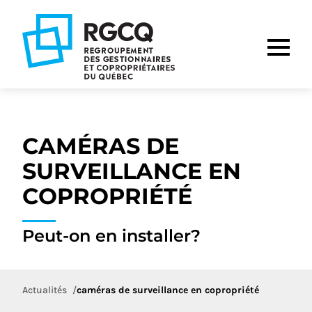
Aller
Aller
Aller
à
au
au
la
contenu
pied
navigation
de
principale
page
CAMÉRAS DE
SURVEILLANCE EN
COPROPRIÉTÉ
Peut-on en installer?
Actualités
caméras de surveillance en copropriété