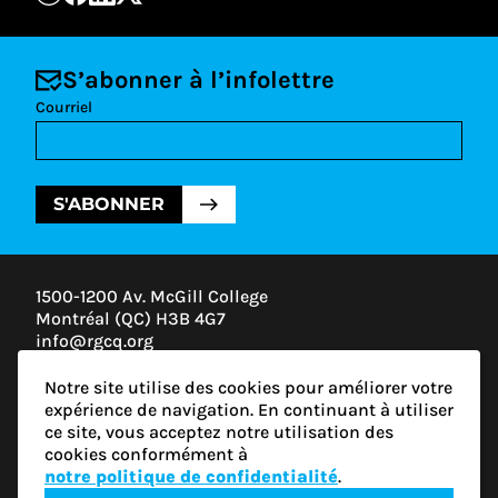
S’abonner à l’infolettre
Courriel
S'ABONNER
1500-1200 Av. McGill College
Montréal (QC) H3B 4G7
info@rgcq.org
1-888-313-7427
Notre site utilise des cookies pour améliorer votre
MONTRÉAL
expérience de navigation. En continuant à utiliser
QUÉBEC
ce site, vous acceptez notre utilisation des
OUTAOUAIS
cookies conformément à
ESTRIE
notre politique de confidentialité
.