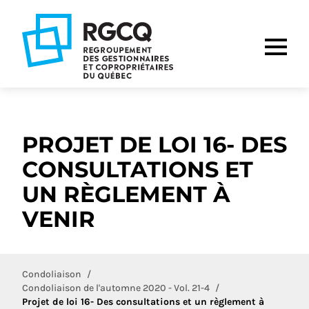
Aller
Aller
Aller
à
au
au
la
contenu
pied
navigation
de
principale
page
PROJET DE LOI 16- DES
CONSULTATIONS ET
UN RÈGLEMENT À
VENIR
Condoliaison
Condoliaison de l'automne 2020 - Vol. 21-4
Projet de loi 16- Des consultations et un règlement à